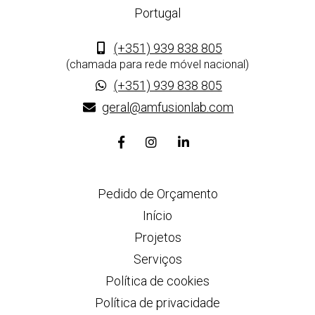
Portugal
(+351) 939 838 805
(chamada para rede móvel nacional)
(+351) 939 838 805
geral@amfusionlab.com
Link
Link
Link
para
para
para
a
a
a
Pedido de Orçamento
página
página
página
de
de
de
Início
Facebook
Instagram
Linkedin
Projetos
Serviços
Política de cookies
Política de privacidade