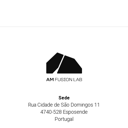
Facebook
X
LinkedIn
WhatsApp
E-
mail
Sede
Rua Cidade de São Domingos 11
4740-528 Esposende
Portugal