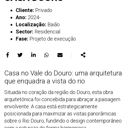
Cliente:
Privado
Ano:
2024-
Localização:
Baião
Sector:
Residencial
Fase:
Projeto de execução
｜
Partilhar
Partilhar
Partilhar
Partilhar
Partilhar
Partilhar
no
no
no
no
no
Casa no Vale do Douro: uma arquitetura
Facebook
X
LinkedIn
WhatsApp
E-
que enquadra a vista do rio
mail
Situada no coração da região do Douro, esta obra
arquitetónica foi concebida para abraçar a paisagem
envolvente. A casa está estrategicamente
posicionada para maximizar as vistas panorâmicas
sobre o Rio Douro, fundindo o design contemporâneo
com a natureza de forma harmoniosa.