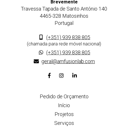
Brevemente
Travessa Tapada de Santo António 140
4465-328 Matosinhos
Portugal
(+351) 939 838 805
(chamada para rede móvel nacional)
(+351) 939 838 805
geral@amfusionlab.com
Link
Link
Link
para
para
para
a
a
a
Pedido de Orçamento
página
página
página
de
de
de
Início
Facebook
Instagram
Linkedin
Projetos
Serviços