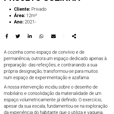
Cliente:
Privado
Área:
12m²
Ano:
2021-
｜
Partilhar
Partilhar
Partilhar
Partilhar
Partilhar
Partilhar
no
no
no
no
no
A cozinha como espaço de convívio e de
Facebook
X
LinkedIn
WhatsApp
E-
permanência, outrora um espaço dedicado apenas à
mail
preparação das refeições, e contrariando a sua
própria designação, transformou-se para muitos
num espaço de experimentação e azafama.
A nossa intervenção incidiu sobre o desenho de
mobiliário e consolidação da materialidade de um
espaço volumetricamente já definido. O exercício,
apesar da sua escala, fundamentou-se na exploração
da experiência do habitante que o utiliza e vagueia,