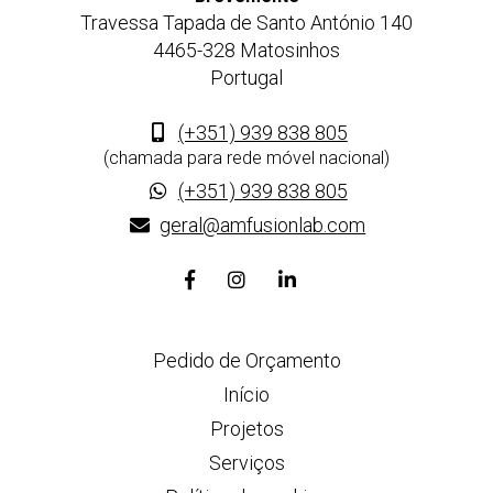
Travessa Tapada de Santo António 140
4465-328 Matosinhos
Portugal
(+351) 939 838 805
(chamada para rede móvel nacional)
(+351) 939 838 805
geral@amfusionlab.com
Link
Link
Link
para
para
para
a
a
a
Pedido de Orçamento
página
página
página
de
de
de
Início
Facebook
Instagram
Linkedin
Projetos
Serviços