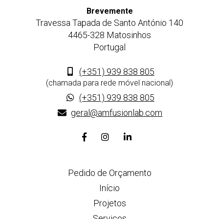
Brevemente
Travessa Tapada de Santo António 140
4465-328 Matosinhos
Portugal
(+351) 939 838 805
(chamada para rede móvel nacional)
(+351) 939 838 805
geral@amfusionlab.com
Link
Link
Link
para
para
para
a
a
a
Pedido de Orçamento
página
página
página
de
de
de
Início
Facebook
Instagram
Linkedin
Projetos
Serviços