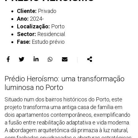
Cliente:
Privado
Ano:
2024-
Localização:
Porto
Sector:
Residencial
Fase:
Estudo prévio
｜
Partilhar
Partilhar
Partilhar
Partilhar
Partilhar
Partilhar
no
no
no
no
no
Prédio Heroísmo: uma transformação
Facebook
X
LinkedIn
WhatsApp
E-
luminosa no Porto
mail
Situado num dos bairros históricos do Porto, este
projeto transforma uma antiga casa de família em
dois apartamentos contemporâneos, exemplificando
a fusão entre reabilitação adaptativa e vida moderna.
A abordagem arquitetónica dá primazia à luz natural,
com fachadas envidraçadas e aberturas estratégicas