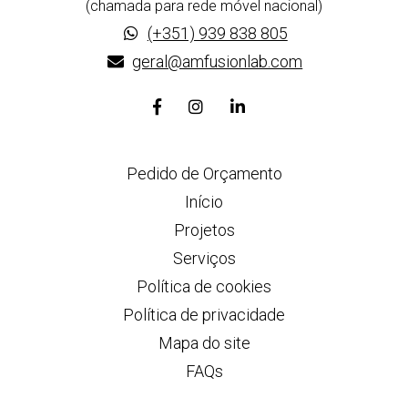
(chamada para rede móvel nacional)
(+351) 939 838 805
geral@amfusionlab.com
Link
Link
Link
para
para
para
a
a
a
Pedido de Orçamento
página
página
página
de
de
de
Início
Facebook
Instagram
Linkedin
Projetos
Serviços
Política de cookies
Política de privacidade
Mapa do site
FAQs