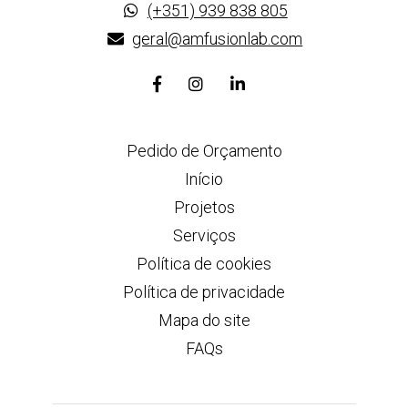
(+351) 939 838 805
geral@amfusionlab.com
Link
Link
Link
para
para
para
a
a
a
Pedido de Orçamento
página
página
página
de
de
de
Início
Facebook
Instagram
Linkedin
Projetos
Serviços
Política de cookies
Política de privacidade
Mapa do site
FAQs