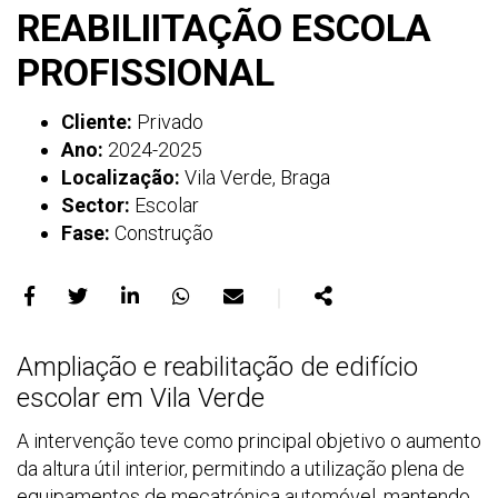
REABILIITAÇÃO ESCOLA
PROFISSIONAL
Cliente:
Privado
Ano:
2024-2025
Localização:
Vila Verde, Braga
Sector:
Escolar
Fase:
Construção
｜
Partilhar
Partilhar
Partilhar
Partilhar
Partilhar
Partilhar
no
no
no
no
no
Ampliação e reabilitação de edifício
Facebook
X
LinkedIn
WhatsApp
E-
escolar em Vila Verde
mail
A intervenção teve como principal objetivo o aumento
da altura útil interior, permitindo a utilização plena de
equipamentos de mecatrónica automóvel, mantendo